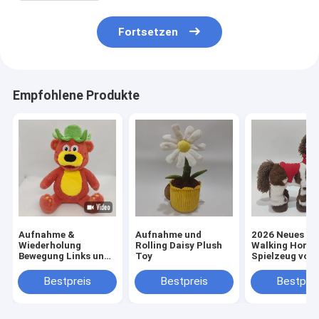
Fortsetzen
Empfohlene Produkte
Aufnahme &
Aufnahme und
2026 Neues Mu
Wiederholung
Rolling Daisy Plush
Walking Horse
Bewegung Links und
Toy
Spielzeug von 
Rechts Erdbeerbär
BSCI-geprüfte
Fabrik
Bestpreis
Bestpreis
Bestprei