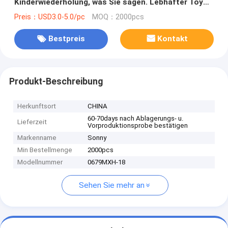
Kinderwiederholung, was Sie sagen. Lebhafter Toy
Gift für Kleinkinder
Preis：USD3.0-5.0/pc
MOQ：2000pcs
Bestpreis
Kontakt
Produkt-Beschreibung
Herkunftsort
CHINA
60-70days nach Ablagerungs- u.
Lieferzeit
Vorproduktionsprobe bestätigen
Markenname
Sonny
Min Bestellmenge
2000pcs
Modellnummer
0679MXH-18
Sehen Sie mehr an