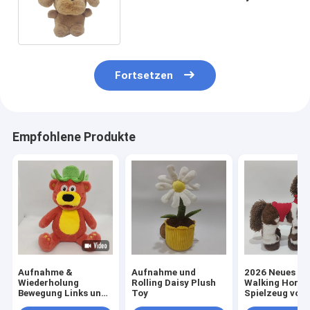
Valentine-' s-Tagesplüschtier-
Hund
Fortsetzen
Empfohlene Produkte
Aufnahme &
Aufnahme und
2026 Neues Mu
Wiederholung
Rolling Daisy Plush
Walking Horse
Bewegung Links und
Toy
Spielzeug von 
Rechts Erdbeerbär
BSCI-geprüfte