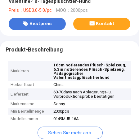
Valentine-' s-Tagesplüschtier-Hund
Preis：USD3.0-5.0/pc
MOQ：2000pcs
Bestpreis
Kontakt
Produkt-Beschreibung
,
16cm notierendes Plüsch-Spielzeug
,
6.3in notierendes Plüsch-Spielzeug
Markieren
Pädagogischer
Valentinstagplüschtierhund
Herkunftsort
China
60-70days nach Ablagerungs- u.
Lieferzeit
Vorproduktionsprobe bestätigen
Markenname
Sonny
Min Bestellmenge
2000pcs
Modellnummer
0149MJR-16A
Sehen Sie mehr an