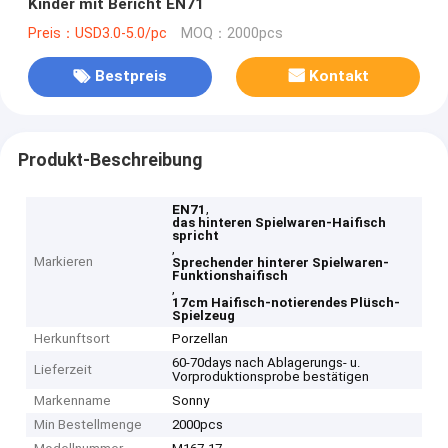
Kinder mit Bericht EN71
Preis：USD3.0-5.0/pc
MOQ：2000pcs
Bestpreis
Kontakt
Produkt-Beschreibung
,
EN71
das hinteren Spielwaren-Haifisch
spricht
,
Markieren
Sprechender hinterer Spielwaren-
Funktionshaifisch
,
17cm Haifisch-notierendes Plüsch-
Spielzeug
Herkunftsort
Porzellan
60-70days nach Ablagerungs- u.
Lieferzeit
Vorproduktionsprobe bestätigen
Markenname
Sonny
Min Bestellmenge
2000pcs