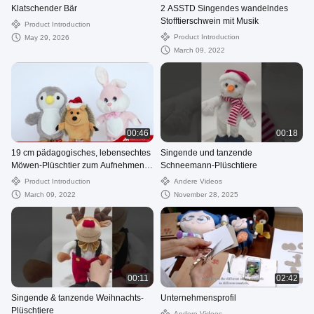
Klatschender Bär
2 ASSTD Singendes wandelndes
Stofftierschwein mit Musik
Product Introduction
Product Introduction
May 29, 2026
March 09, 2022
00:46
00:18
19 cm pädagogisches, lebensechtes
Singende und tanzende
Möwen-Plüschtier zum Aufnehmen
Schneemann-Plüschtiere
und Sprechen
Product Introduction
Andere Videos
March 09, 2022
November 28, 2025
00:11
02:42
Singende & tanzende Weihnachts-
Unternehmensprofil
Plüschtiere
Andere Videos