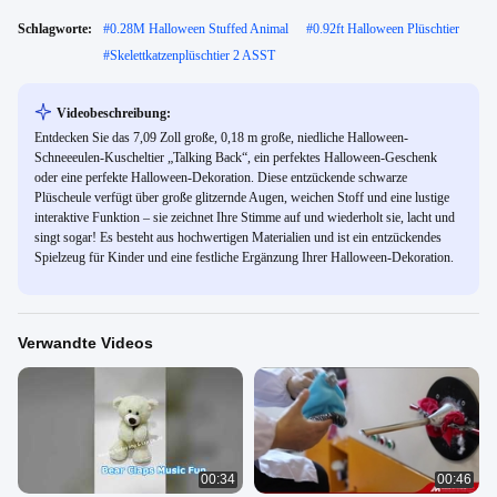
Schlagworte:
#
0.28M Halloween Stuffed Animal
#
0.92ft Halloween Plüschtier
#
Skelettkatzenplüschtier 2 ASST
Videobeschreibung:
Entdecken Sie das 7,09 Zoll große, 0,18 m große, niedliche Halloween-
Schneeeulen-Kuscheltier „Talking Back“, ein perfektes Halloween-Geschenk
oder eine perfekte Halloween-Dekoration. Diese entzückende schwarze
Plüscheule verfügt über große glitzernde Augen, weichen Stoff und eine lustige
interaktive Funktion – sie zeichnet Ihre Stimme auf und wiederholt sie, lacht und
singt sogar! Es besteht aus hochwertigen Materialien und ist ein entzückendes
Spielzeug für Kinder und eine festliche Ergänzung Ihrer Halloween-Dekoration.
Verwandte Videos
00:34
00:46