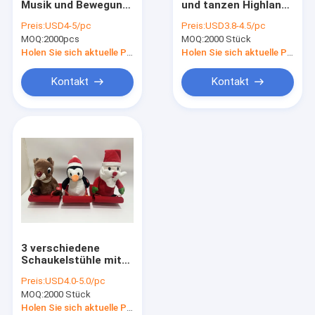
Musik und Bewegung
und tanzen Highland
Valentinsgruß-Tagesplüsch-Spielwaren
singen und tanzen
Cow Plush Toy
Preis:
USD4-5/pc
Preis:
USD3.8-4.5/pc
MOQ:
Halloween-Plüschtier
2000pcs
MOQ:
2000 Stück
Holen Sie sich aktuelle Preis
Holen Sie sich aktuelle Preis
LED-Plüsch-Spielzeug
Kontakt
Kontakt
Wilde Tierplüsch-Spielwaren
Gesang-tanzende Plüschtiere
Freundliche Plüschtiere ECO
Andenken-Spielzeug
Plüsch Toy Backpacks
3 verschiedene
Dekorative Plüschtiere
Schaukelstühle mit
Vorwärts- und
Preis:
USD4.0-5.0/pc
Rückwärtsbewegung
Plüsch-Kissen-Kissen
MOQ:
2000 Stück
und Musik
Holen Sie sich aktuelle Preis