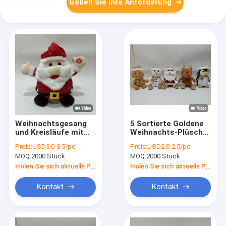
Geben Sie Ihre Anforderung
Weihnachtsgesang
5 Sortierte Goldene
und Kreisläufe mit
Weihnachts-Plüsch-
Musik
Spielzeug Festliche
Preis:
USD3.0-3.5/pc
Preis:
USD2.0-2.5/pc
Weichgefüllte
MOQ:
2000 Stück
MOQ:
2000 Stück
Weihnachtskollektion
Holen Sie sich aktuelle Preis
Holen Sie sich aktuelle Preis
Kontakt
Kontakt