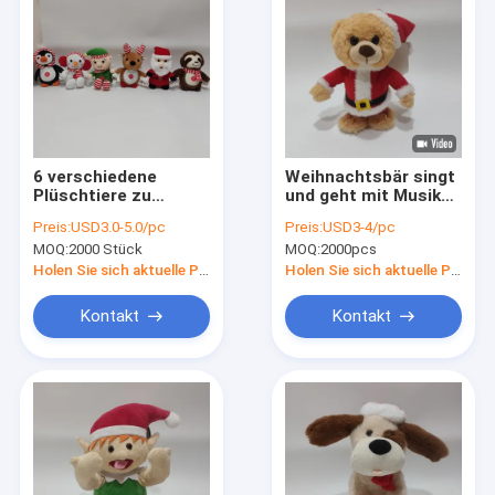
6 verschiedene
Weihnachtsbär singt
Plüschtiere zu
und geht mit Musik
Weihnachten mit
und Bewegung
Preis:
USD3.0-5.0/pc
Preis:
USD3-4/pc
Gesangs- und
MOQ:
2000 Stück
MOQ:
2000pcs
Lichtfunktion
Holen Sie sich aktuelle Preis
Holen Sie sich aktuelle Preis
Kontakt
Kontakt
Startseite
Produkte
Über uns