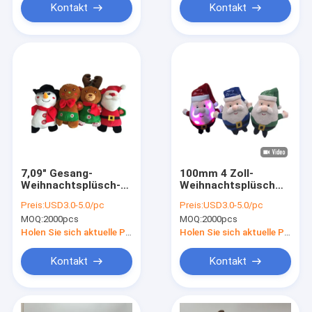
Kontakt
Kontakt
7,09" Gesang-
100mm 4 Zoll-
Weihnachtsplüsch-
Weihnachtsplüsch
Spielwaren
spielt Santa Claus
Preis:
USD3.0-5.0/pc
Preis:
USD3.0-5.0/pc
Electric Climb Ladder
MOQ:
2000pcs
MOQ:
2000pcs
With-Licht
Holen Sie sich aktuelle Preis
Holen Sie sich aktuelle Preis
Kontakt
Kontakt