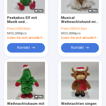
Fabrik Tour
Qualitätskontrolle
Peekaboo Elf mit
Musical
Musik und
Weihnachtshund mit
Kontakt
beweglichen Armen
beweglichen Ohren
Preis:
USD5-6/pc
Preis:
USD5-5.5/pc
MOQ:
2000pcs
MOQ:
2000pcs
Nachrichten
Holen Sie sich aktuelle Preis
Holen Sie sich aktuelle Preis
Alle Fälle
Kontakt
Kontakt
Order
Weihnachtsplüsch-Spielwaren
Notierendes Plüsch-Spielzeug
Ostern-Plüsch-Spielzeug
Weihnachtsbaum mit
Weihnachten singen