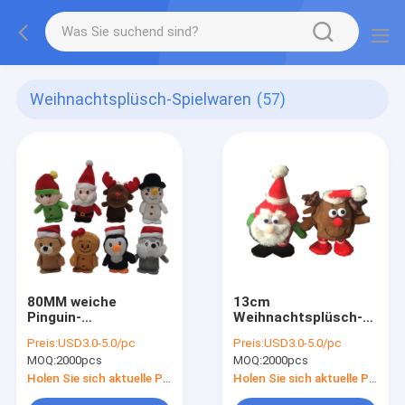
Weihnachtsplüsch-Spielwaren
(57)
80MM weiche
13cm
Pinguin-
Weihnachtsplüsch-
Weihnachtsplüsch-
Spielwaren-Ren
Preis:
USD3.0-5.0/pc
Preis:
USD3.0-5.0/pc
Spielwaren
MOQ:
2000pcs
MOQ:
2000pcs
Holen Sie sich aktuelle Preis
Holen Sie sich aktuelle Preis