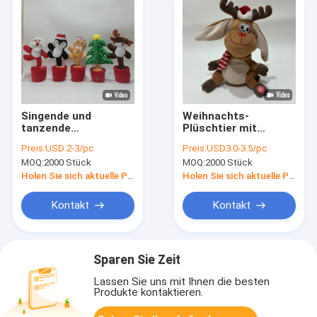
Singende und
Weihnachts-
tanzende
Plüschtier mit
Weihnachtsserie
schüttelnden Ohren
Preis:
USD 2-3/pc
Preis:
USD3.0-3.5/pc
Weihnachtsmann
und Musik
MOQ:
2000 Stück
MOQ:
2000 Stück
Lebkuchenmann
Weihnachtsbaum
Holen Sie sich aktuelle Preis
Holen Sie sich aktuelle Preis
Pinguine Elch
Kontakt
Kontakt
Sparen Sie Zeit
Lassen Sie uns mit Ihnen die besten
Produkte kontaktieren.