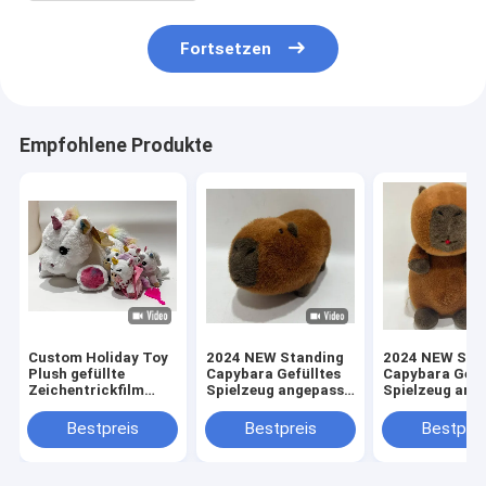
Fortsetzen
Empfohlene Produkte
Custom Holiday Toy
2024 NEW Standing
2024 NEW Sitt
Plush gefüllte
Capybara Gefülltes
Capybara Gefü
Zeichentrickfilm
Spielzeug angepasst
Spielzeug ang
Tier Einhorn Party
realistisch Pluss
lebensecht Pl
Toy Set für Kinder
BSCI
BSCI Audit
Bestpreis
Bestpreis
Bestprei