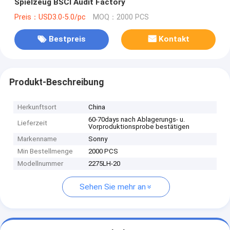
Spielzeug BSCI Audit Factory
Preis：USD3.0-5.0/pc
MOQ：2000 PCS
Bestpreis
Kontakt
Produkt-Beschreibung
Herkunftsort
China
60-70days nach Ablagerungs- u.
Lieferzeit
Vorproduktionsprobe bestätigen
Markenname
Sonny
Min Bestellmenge
2000 PCS
Modellnummer
2275LH-20
Sehen Sie mehr an