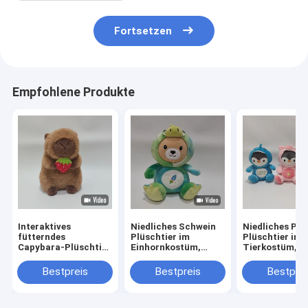
Fortsetzen
Empfohlene Produkte
Interaktives
Niedliches Schwein
Niedliches Pin
fütterndes
Plüschtier im
Plüschtier in
Capybara-Plüschtier
Einhornkostüm,
Tierkostüm, w
mit Erdbeere und
weich und
und bunt, zum
Soundeffekt
farbenfroh, zum
Sammeln
Bestpreis
Bestpreis
Bestprei
Sammeln