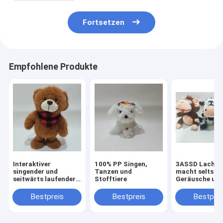
Fortsetzen
Empfohlene Produkte
Interaktiver
100% PP Singen,
3ASSD Lachen 
singender und
Tanzen und
macht seltsa
seitwärts laufender
Stofftiere
Geräusche un
Bärenplüsch
Winkle Körper 
verrücktes Tie
Bestpreis
Bestpreis
Bestprei
Pluss Spielzeu
lustiges Spiel