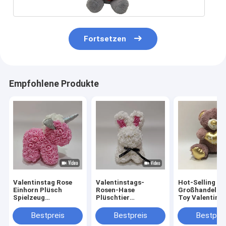
Fortsetzen
Empfohlene Produkte
Valentinstag Rose
Valentinstags-
Hot-Selling
Einhorn Plüsch
Rosen-Hase
Großhandel Pl
Spielzeug
Plüschtier
Toy Valentins
romantisches
Romantisches
Teddybär mit 
Geschenk
Geschenk für Paare
süßes Geschen
Bestpreis
Bestpreis
Bestprei
Liebhaber