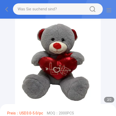
2
/
2
Preis：USD3.0-5.0/pc
MOQ：2000PCS