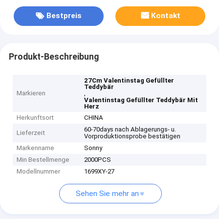
Bestpreis
Kontakt
Produkt-Beschreibung
27Cm Valentinstag Gefüllter
Teddybär
Markieren
,
Valentinstag Gefüllter Teddybär Mit
Herz
Herkunftsort
CHINA
60-70days nach Ablagerungs- u.
Lieferzeit
Vorproduktionsprobe bestätigen
Markenname
Sonny
Min Bestellmenge
2000PCS
Modellnummer
1699XY-27
Sehen Sie mehr an