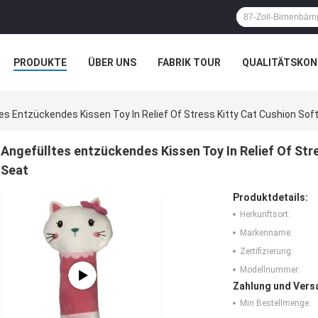
PRODUKTE
ÜBER UNS
FABRIK TOUR
QUALITÄTSKON
es Entzückendes Kissen Toy In Relief Of Stress Kitty Cat Cushion Sof
Angefülltes entzückendes Kissen Toy In Relief Of Str
Seat
Produktdetails:
Herkunftsort:
Markenname:
Zertifizierung:
Modellnummer:
Zahlung und Vers
Min Bestellmenge: