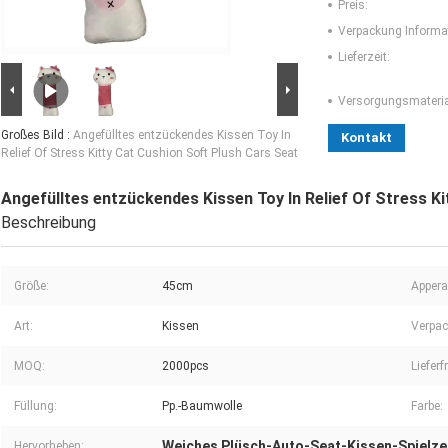
Preis:
Verpackung Informa
Lieferzeit:
Versorgungsmaterial
Großes Bild :
Angefülltes entzückendes Kissen Toy In
Kontakt
Relief Of Stress Kitty Cat Cushion Soft Plush Cars Seat
Angefülltes entzückendes Kissen Toy In Relief Of Stress K
Beschreibung
Größe:
45cm
Appera
Art:
Kissen
Verpac
MOQ:
2000pcs
Lieferfr
Füllung:
Pp.-Baumwolle
Farbe:
Weiches Plüsch-Auto-Seat-Kissen-Spielz
Hervorheben: