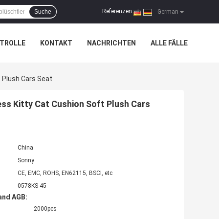
Referenzen
Suche
|
German
TROLLE
KONTAKT
NACHRICHTEN
ALLE FÄLLE
t Plush Cars Seat
ess Kitty Cat Cushion Soft Plush Cars
China
Sonny
CE, EMC, ROHS, EN62115, BSCI, etc
0578KS-45
and AGB:
2000pcs