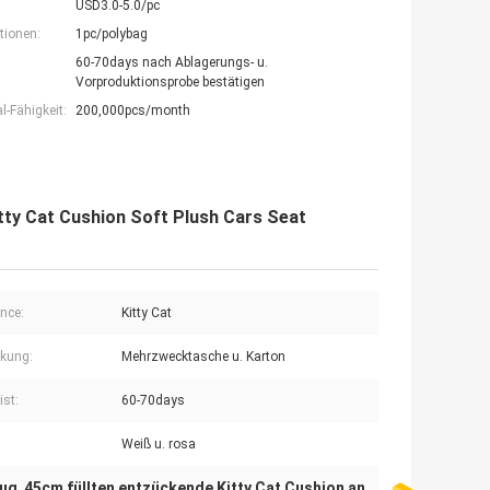
USD3.0-5.0/pc
tionen:
1pc/polybag
60-70days nach Ablagerungs- u.
Vorproduktionsprobe bestätigen
-Fähigkeit:
200,000pcs/month
itty Cat Cushion Soft Plush Cars Seat
nce:
Kitty Cat
kung:
Mehrzwecktasche u. Karton
ist:
60-70days
Weiß u. rosa
eug
45cm füllten entzückende Kitty Cat Cushion an
,