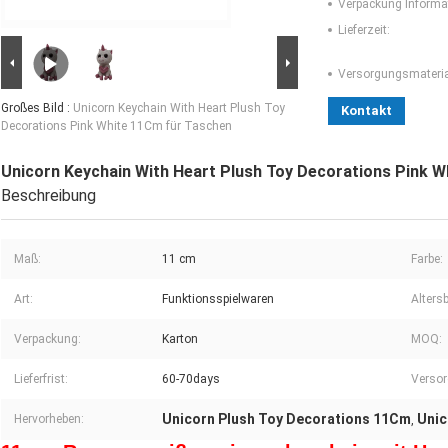
Verpackung Informa
Lieferzeit:
Versorgungsmaterial
Großes Bild :
Unicorn Keychain With Heart Plush Toy
Kontakt
Decorations Pink White 11Cm für Taschen
Unicorn Keychain With Heart Plush Toy Decorations Pink 
Beschreibung
Maß:
11 cm
Farbe:
Art:
Funktionsspielwaren
Altersb
Verpackung:
Karton
MOQ:
Lieferfrist:
60-70days
Versor
Unicorn Plush Toy Decorations 11Cm
Unic
Hervorheben:
,