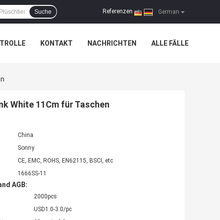
Referenzen
Suche
|
German
TROLLE
KONTAKT
NACHRICHTEN
ALLE FÄLLE
en
ink White 11Cm für Taschen
China
Sonny
CE, EMC, ROHS, EN62115, BSCI, etc
1666SS-11
and AGB:
2000pcs
USD1.0-3.0/pc