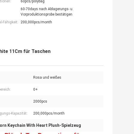
tionen:
60pcs/polybag
60-70days nach Ablagerungs- u.
Vorproduktionsprobe bestätigen
-Fähigkeit:
200,000pcs/month
White 11Cm für Taschen
Rosa und weißes
ereich:
0+
2000pcs
gungs-Kapazität:
200,000pcs/month
orn Keychain With Heart Plush-Spielzeug