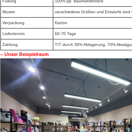
Füllung
100% pp. Baumwollinnere
Muster
verschiedene Größen und Entwürfe sind 
Verpackung
Karton
Liefertermin
60-70 Tage
Zahlung
T/T durch 30% Ablagerung, 70% Abwägu
-- Unser Beispielraum