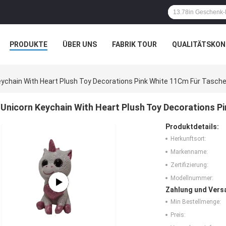
PRODUKTE
ÜBER UNS
FABRIK TOUR
QUALITÄTSKON
eychain With Heart Plush Toy Decorations Pink White 11Cm Für Tasch
Unicorn Keychain With Heart Plush Toy Decorations P
Produktdetails:
Herkunftsort:
Markenname:
Zertifizierung:
Modellnummer:
Zahlung und Vers
Min Bestellmenge:
Preis: