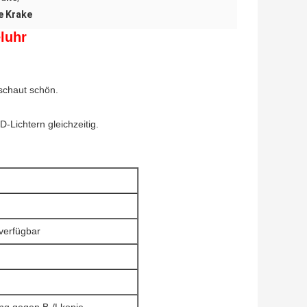
e Krake
luhr
schaut schön.
-Lichtern gleichzeitig.
verfügbar