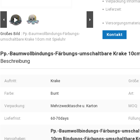
Verpackung Informa
Lieferzeit:
Versorgungsmaterial
Großes Bild :
Pp.-Baumwollbindungs-Färbungs-
Kontakt
umschaltbare Krake 10cm mit Spieluhr
Pp.-Baumwollbindungs-Färbungs-umschaltbare Krake 10cm 
Beschreibung
Auftritt:
Krake
Größe:
Farbe:
Bunt
Art:
Verpackung:
Mehrzwecktasche u. Karton
MOQ:
Lieferfrist:
60-70days
Füllun
Pp.-Baumwollbindungs-Färbungs-umschal
10cm Bindungs-Färbungs-umschaltbare K
Hervorheben: