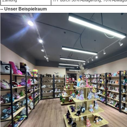
Zahlung
T/T durch 30% Ablagerung, 70% Abwägu
-- Unser Beispielraum