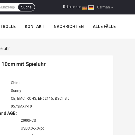
Referenzen
Suche
|
German
TROLLE
KONTAKT
NACHRICHTEN
ALLE FÄLLE
eluhr
10cm mit Spieluhr
China
Sonny
CE, EMC, ROHS, EN62115, BSCI, etc
0573MXY-10
and AGB:
2000PCS
USD3.0-5.0/pc