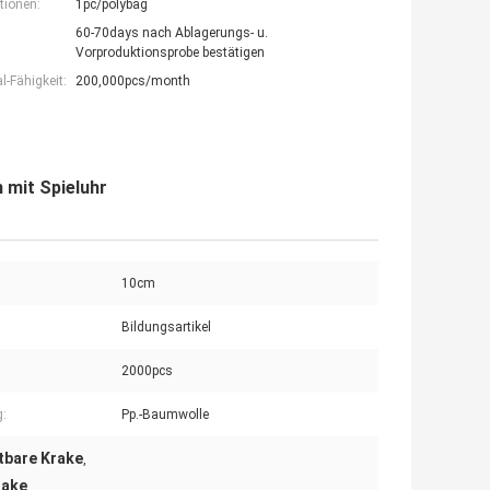
tionen:
1pc/polybag
60-70days nach Ablagerungs- u.
Vorproduktionsprobe bestätigen
-Fähigkeit:
200,000pcs/month
mit Spieluhr
10cm
Bildungsartikel
2000pcs
g:
Pp.-Baumwolle
tbare Krake
,
rake
,