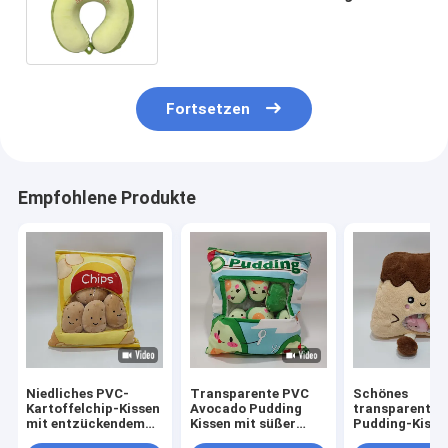
Avocado-Plüschtier-Freundin-
Geschenk
Fortsetzen
Empfohlene Produkte
Niedliches PVC-
Transparente PVC
Schönes
Kartoffelchip-Kissen
Avocado Pudding
transparentes
mit entzückendem
Kissen mit süßer
Pudding-Kisse
Kartoffeldesign,
Avocado-Füllung
bunten Mini-