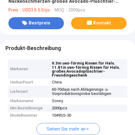
Nackenschmerzen-großes Avocado-Plüschtier-
Freundin-Geschenk
Preis：USD3.0-5.0/pc
MOQ：2000pcs
Bestpreis
Kontakt
Produkt-Beschreibung
,
0.3m ues-förmig Kissen für Hals
,
11.81in ues-förmig Kissen für Hals
Markieren
großes Avocadoplüschtier-
Freundingeschenk
Herkunftsort
China
60-70days nach Ablagerungs- u.
Lieferzeit
Vorproduktionsprobe bestätigen
Markenname
Sonny
Min Bestellmenge
2000pcs
Modellnummer
1049SS-30
Sehen Sie mehr an