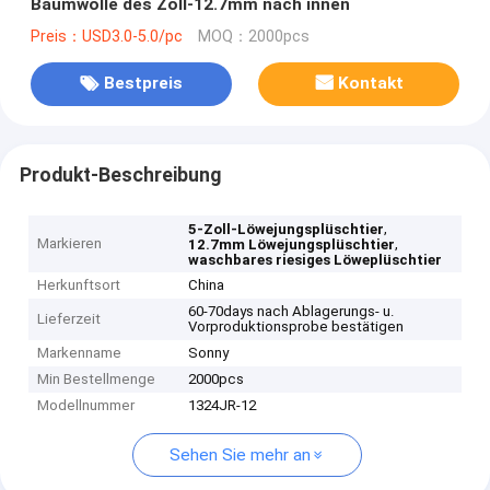
Baumwolle des Zoll-12.7mm nach innen
Preis：USD3.0-5.0/pc
MOQ：2000pcs
Bestpreis
Kontakt
Produkt-Beschreibung
,
5-Zoll-Löwejungsplüschtier
Markieren
,
12.7mm Löwejungsplüschtier
waschbares riesiges Löweplüschtier
Herkunftsort
China
60-70days nach Ablagerungs- u.
Lieferzeit
Vorproduktionsprobe bestätigen
Markenname
Sonny
Min Bestellmenge
2000pcs
Modellnummer
1324JR-12
Sehen Sie mehr an