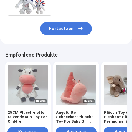
des Zoll-12.7mm nach innen
Fortsetzen
Empfohlene Produkte
25CM Plüsch-nette
Angefüllte
Plüsch Toy An
reizende Kuh Toy For
Schnecken-Plüsch-
Elephant Gift
Children
Toy For Baby Girl
Premiums füll
Boy-
For Kids an
Kindergeschenke
Bestpreis
Bestpreis
Bestprei