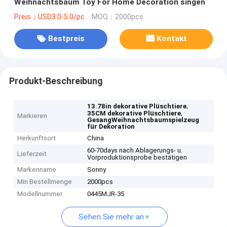
Weihnachtsbaum Toy For Home Decoration singen
Preis：USD3.0-5.0/pc
MOQ：2000pcs
Bestpreis
Kontakt
Produkt-Beschreibung
,
13.78in dekorative Plüschtiere
,
35CM dekorative Plüschtiere
Markieren
GesangWeihnachtsbaumspielzeug
für Dekoration
Herkunftsort
China
60-70days nach Ablagerungs- u.
Lieferzeit
Vorproduktionsprobe bestätigen
Markenname
Sonny
Min Bestellmenge
2000pcs
Modellnummer
0445MJR-35
Sehen Sie mehr an