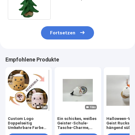
Weihnachtsbaum Toy For Home
Decoration singen
Fortsetzen
Empfohlene Produkte
Custom Logo
Ein schickes, weißes
Halloween-We
Doppelseitig
Geister-Schule-
Geist Rucksac
Umkehrbare Farbe
Tasche-Charme,
hängend süße
Milch-Tee-Tasse
süße Plüschpuppen-
Schlüsselschl